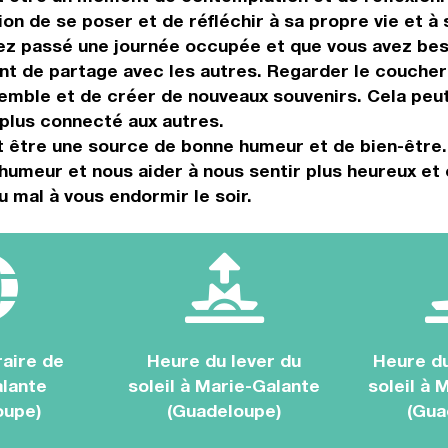
ion de se poser et de réfléchir à sa propre vie et 
vez passé une journée occupée et que vous avez be
t de partage avec les autres. Regarder le coucher 
mble et de créer de nouveaux souvenirs. Cela peut 
 plus connecté aux autres.
t être une source de bonne humeur et de bien-être.
humeur et nous aider à nous sentir plus heureux et 
u mal à vous endormir le soir.
aire de
Heure du lever du
Heure d
lante
soleil à Marie-Galante
soleil à 
oupe)
(Guadeloupe)
(Gua