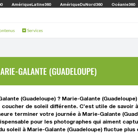
60
AmériqueLatine360
AmériqueDuNord360
Océanie360
ontenus
Services
MARIE-GALANTE (GUADELOUPE)
-Galante (Guadeloupe) ? Marie-Galante (Guadeloupe) 
oucher de soleil différente. C’est utile de savoir à
heure terminer votre journée à Marie-Galante (Guad
ndispensable pour les photographes qui aiment capt
du soleil à Marie-Galante (Guadeloupe) fluctue plu