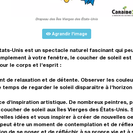
Drapeau des Îles Vierges des États-Unis
Agrandir l'image
États-Unis est un spectacle naturel fascinant qui pe
 simplement à votre fenêtre, le coucher de soleil e
r le corps et l'esprit :
t de relaxation et de détente. Observer les couleu
e temps de regarder le soleil disparaître à l'horiz
ce d'inspiration artistique. De nombreux peintres, 
oucher de soleil aux Îles Vierges des États-Unis. Si
lles idées et vous inspirer à créer de nouvelles oe
 peut être un moment de contemplation et de réflex
ion de se poser et de réfléchir à sa propre vie et 