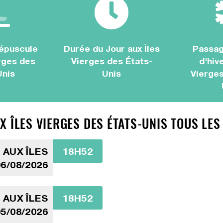
épuscule
Durée du Jour aux Îles
Passag
erges des
Vierges des États-
d'hive
Unis
Unis
Vierges
 ÎLES VIERGES DES ÉTATS-UNIS TOUS LES
 AUX ÎLES
18H52
6/08/2026
 AUX ÎLES
18H52
5/08/2026