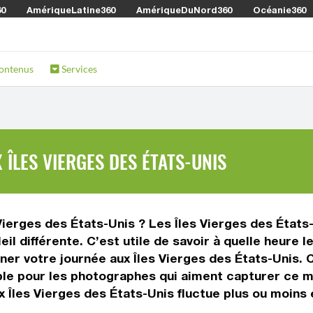
60
AmériqueLatine360
AmériqueDuNord360
Océanie360
ontenus
Services
ÎLES VIERGES DES ÉTATS-UNIS
 Vierges des États-Unis ? Les Îles Vierges des États-
l différente. C’est utile de savoir à quelle heure l
ner votre journée aux Îles Vierges des États-Unis. 
ble pour les photographes qui aiment capturer ce m
ux Îles Vierges des États-Unis fluctue plus ou moins