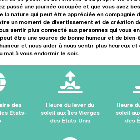
vez passé une journée occupée et que vous avez be
de la nature qui peut être appréciée en compagnie d
 être un moment de divertissement et de création de
ous sentir plus connecté aux personnes qui vous en
 peut être une source de bonne humeur et de bien-
humeur et nous aider à nous sentir plus heureux et 
u mal à vous endormir le soir.
aire des
Heure du lever du
Heure d
des États-
soleil aux Îles Vierges
soleil au
s
des États-Unis
des É