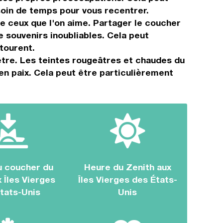
soin de temps pour vous recentrer.
e ceux que l'on aime. Partager le coucher
 souvenirs inoubliables. Cela peut
tourent.
être. Les teintes rougeâtres et chaudes du
en paix. Cela peut être particulièrement
u coucher du
Heure du Zenith aux
x Îles Vierges
Îles Vierges des États-
tats-Unis
Unis