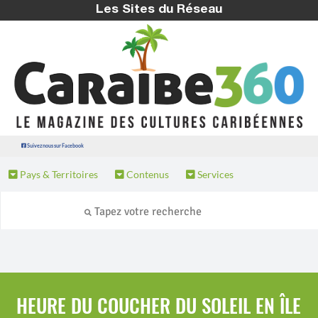
Les Sites du Réseau
Suivez nous sur Facebook
Pays & Territoires
Contenus
Services
HEURE DU COUCHER DU SOLEIL EN ÎLE