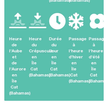
(Bahamas)
(Bahamas)
Heure
Heure
Durée
Passage
Passage
de
du
du
à
à
l'Aube
Crépuscule
Jour
l'heure
l'heure
et
en
en
d'hiver
d'été
de
Île
Île
en
en
l'Aurore
Cat
Cat
Île
Île
en
(Bahamas)
(Bahamas)
Cat
Cat
Île
(Bahamas)
(Bahamas
Cat
(Bahamas)