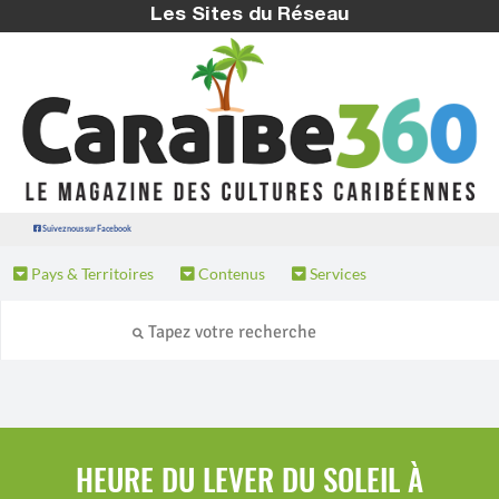
Les Sites du Réseau
Suivez nous sur Facebook
Pays & Territoires
Contenus
Services
HEURE DU LEVER DU SOLEIL À