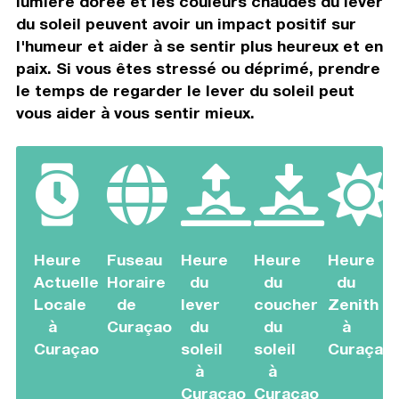
lumière dorée et les couleurs chaudes du lever
du soleil peuvent avoir un impact positif sur
l'humeur et aider à se sentir plus heureux et en
paix. Si vous êtes stressé ou déprimé, prendre
le temps de regarder le lever du soleil peut
vous aider à vous sentir mieux.
Heure
Fuseau
Heure
Heure
Heure
Actuelle
Horaire
du
du
du
Locale
de
lever
coucher
Zenith
à
Curaçao
du
du
à
Curaçao
soleil
soleil
Curaçao
à
à
Curaçao
Curaçao