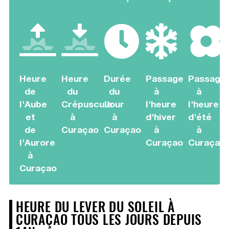
Heure
Heure
Durée
Passage
Passage
de
du
du
à
à
l'Aube
Crépuscule
Jour
l'heure
l'heure
et
à
à
d'hiver
d'été
de
Curaçao
Curaçao
à
à
l'Aurore
Curaçao
Curaçao
à
Curaçao
HEURE DU LEVER DU SOLEIL À
CURAÇAO TOUS LES JOURS DEPUIS