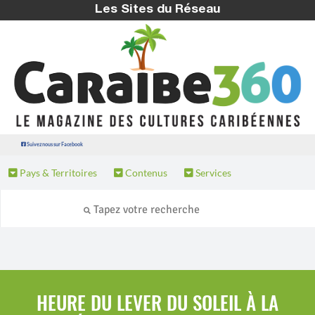
Les Sites du Réseau
Suivez nous sur Facebook
Pays & Territoires
Contenus
Services
HEURE DU LEVER DU SOLEIL À LA