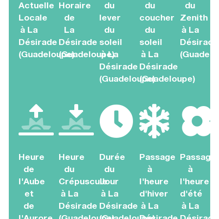
Actuelle
Horaire
du
du
du
Locale
de
lever
coucher
Zenith
à La
La
du
du
à La
Désirade
Désirade
soleil
soleil
Désirade
(Guadeloupe)
(Guadeloupe)
à La
à La
(Guadelo
Désirade
Désirade
(Guadeloupe)
(Guadeloupe)
Heure
Heure
Durée
Passage
Passage
de
du
du
à
à
l'Aube
Crépuscule
Jour
l'heure
l'heure
et
à La
à La
d'hiver
d'été
de
Désirade
Désirade
à La
à La
l'Aurore
(Guadeloupe)
(Guadeloupe)
Désirade
Désirade