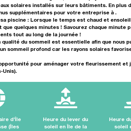
eaux solaires installés sur leurs bâtiments. En plus
us supplémentaires pour votre entreprise à .
 sa piscine : Lorsque le temps est chaud et ensoleil
st que quelques minutes ! Savourez chaque minute pr
ts tout au long de la journée !
a qualité du sommeil est essentielle afin que nous 
 d'un sommeil profond car les rayons solaires favor
opportunité pour aménager votre fleurissement et jar
-Unis).
ire d'Île
Heure du lever du
Heure d
se (Îles
soleil en Île de la
soleil 