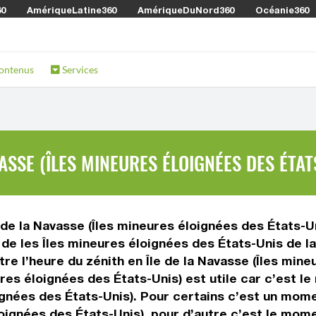
60
AmériqueLatine360
AmériqueDuNord360
Océanie360
ontenus
Services
ASSE (ÎLES MINEURES ÉLOIGNÉES DES ÉTAT
e de la Navasse (Îles mineures éloignées des États-Un
e de les Îles mineures éloignées des États-Unis de 
ître l’heure du zénith en Île de la Navasse (Îles min
res éloignées des États-Unis) est utile car c’est le
oignées des États-Unis). Pour certains c’est un mom
éloignées des États-Unis), pour d’autre c’est le mom