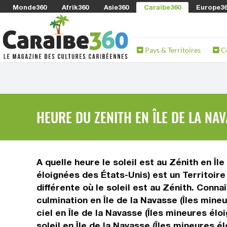
Monde360
Afrik360
Asie360
Caraibe360
Europe3
Pays & Territoires
C
HEURE DU ZENITH EN ÎLE DE LA NAV
A quelle heure le soleil est au Zénith en Îl
éloignées des États-Unis) est un Territoir
différente où le soleil est au Zénith. Conna
culmination en Île de la Navasse (Îles mineu
ciel en Île de la Navasse (Îles mineures él
soleil en Île de la Navasse (Îles mineures 