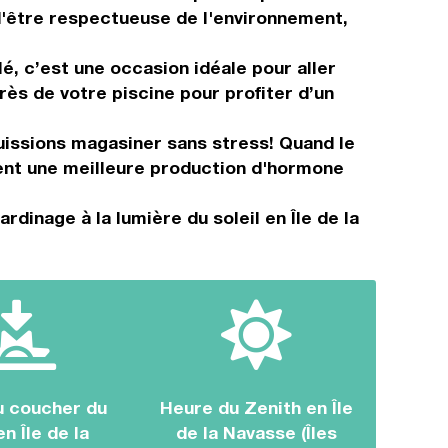
 d'être respectueuse de l'environnement,
lé, c’est une occasion idéale pour aller
ès de votre piscine pour profiter d’un
puissions magasiner sans stress! Quand le
isent une meilleure production d'hormone
dinage à la lumière du soleil en Île de la
u coucher du
Heure du Zenith en Île
en Île de la
de la Navasse (Îles