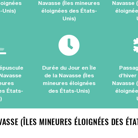
loignées
Navasse (Îles mineures
Navasse (
-Unis)
éloignées des États-
éloignée
Unis)
épuscule
Durée du Jour en Île
Passag
a Navasse
de la Navasse (Îles
d'hiver
neures
mineures éloignées
Navasse (
es États-
des États-Unis)
éloignée
)
AVASSE (ÎLES MINEURES ÉLOIGNÉES DES ÉT