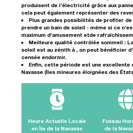
produisent de l'électricité grâce aux pann
cela peut également représenter des reven
Plus grandes possibilités de profiter de
prendre un bain de soleil - même si ce n'e
maximum d’amusement etde rafraîchissemen
Meilleure qualité contrôlée sommeil : L
soleil est au zénith à , on peut bénéficier
censée endormir.
Enfin, cette période est une excellente 
Navasse (Îles mineures éloignées des États
Heure Actuelle Locale
Fuseau Hora
en Île de la Navasse
de la Navas