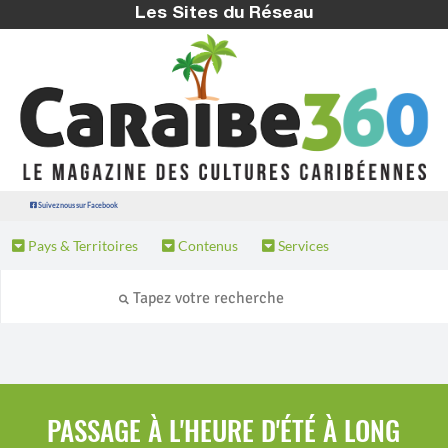
Les Sites du Réseau
Suivez nous sur Facebook
Pays & Territoires
Contenus
Services
PASSAGE À L'HEURE D'ÉTÉ À LONG