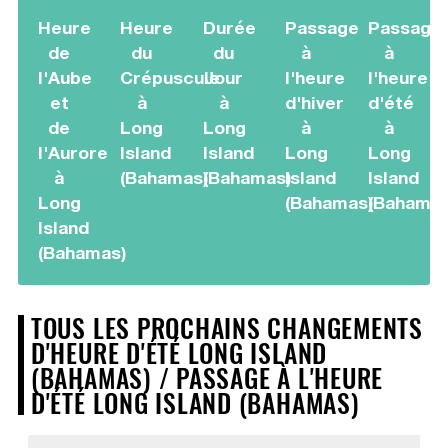
Heure
Heure
Durée
Passage
Passage
de
du
du
à
à
l'Aube
Crépuscule
Jour
l'heure
l'heure
et
à
à
d'hiver
d'été
de
Long
Long
à
à
l'Aurore
Island
Island
Long
Long
à
(Bahamas)
(Bahamas)
Island
Island
Long
(Bahamas)
(Bahamas
Island
(Bahamas)
TOUS LES PROCHAINS CHANGEMENTS
D'HEURE D'ÉTÉ LONG ISLAND
(BAHAMAS) / PASSAGE À L'HEURE
D'ÉTÉ LONG ISLAND (BAHAMAS)