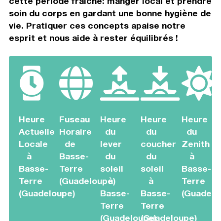
cette période fraîche: manger local et prendre
soin du corps en gardant une bonne hygiène de
vie. Pratiquer ces concepts apaise notre
esprit et nous aide à rester équilibrés !
Heure
Fuseau
Heure
Heure
Heure
Actuelle
Horaire
du
du
du
Locale
de
lever
coucher
Zenith
à
Basse-
du
du
à
Basse-
Terre
soleil
soleil
Basse-
Terre
(Guadeloupe)
à
à
Terre
(Guadeloupe)
Basse-
Basse-
(Guadelo
Terre
Terre
(Guadeloupe)
(Guadeloupe)