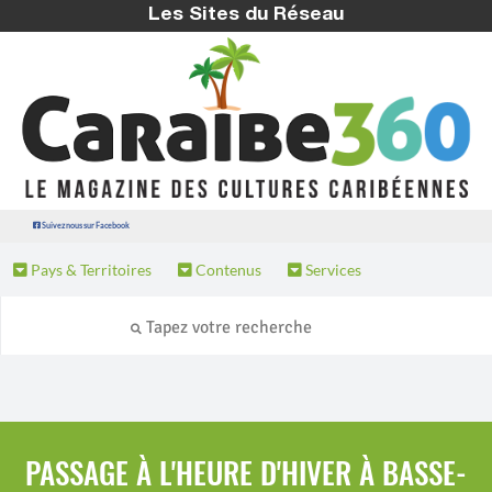
Les Sites du Réseau
Suivez nous sur Facebook
Pays & Territoires
Contenus
Services
PASSAGE À L'HEURE D'HIVER À BASSE-