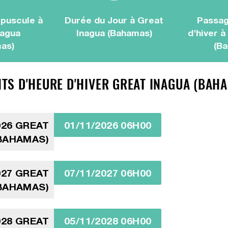
puscule à
Durée du Jour à Great
Passag
nagua
Inagua (Bahamas)
d'hiver à
as)
(B
S D'HEURE D'HIVER GREAT INAGUA (BAHAM
26 GREAT
01/11/2026 06H00
BAHAMAS)
27 GREAT
07/11/2027 06H00
BAHAMAS)
28 GREAT
05/11/2028 06H00