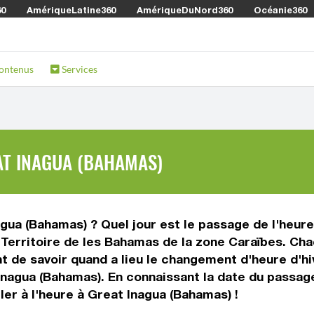
60
AmériqueLatine360
AmériqueDuNord360
Océanie360
ontenus
Services
EAT INAGUA (BAHAMAS)
gua (Bahamas) ? Quel jour est le passage de l'heure 
Territoire de les Bahamas de la zone Caraïbes. Cha
nt de savoir quand a lieu le changement d'heure d'h
Inagua (Bahamas). En connaissant la date du passage
ler à l'heure à Great Inagua (Bahamas) !