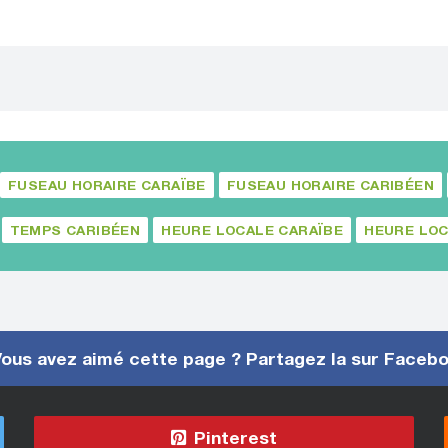
FUSEAU HORAIRE CARAÏBE
FUSEAU HORAIRE CARIBÉEN
TEMPS CARIBÉEN
HEURE LOCALE CARAÏBE
HEURE LOC
ous avez aimé cette page ? Partagez la sur Faceb
Pinterest