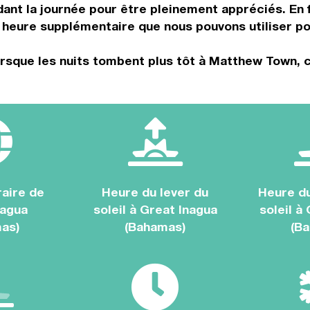
nt la journée pour être pleinement appréciés. En f
heure supplémentaire que nous pouvons utiliser pou
orsque les nuits tombent plus tôt à Matthew Town, c
aire de
Heure du lever du
Heure d
nagua
soleil à Great Inagua
soleil à
as)
(Bahamas)
(B