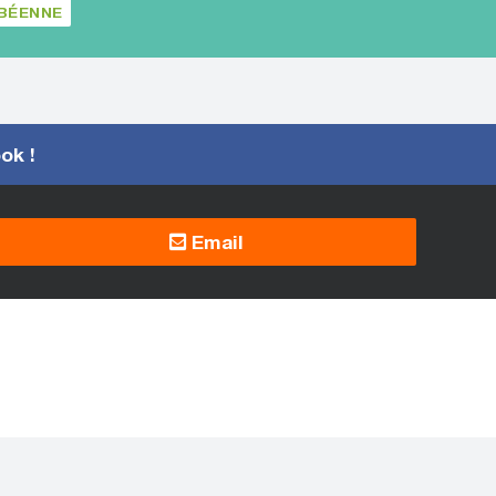
IBÉENNE
ook !
Email