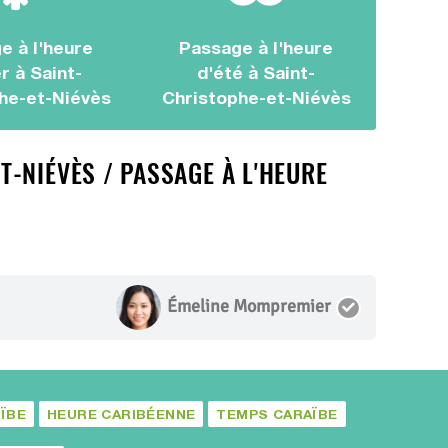
e à l'heure
Passage à l'heure
r à Saint-
d'été à Saint-
he-et-Niévès
Christophe-et-Niévès
-NIÉVÈS / PASSAGE À L'HEURE
Émeline Mompremier
ÏBE
HEURE CARIBÉENNE
TEMPS CARAÏBE