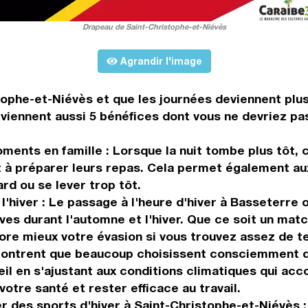
Drapeau de Saint-Christophe-et-Niévès
Agrandir l'image
tophe-et-Niévès et que les journées deviennent plu
viennent aussi 5 bénéfices dont vous ne devriez pas
nts en famille : Lorsque la nuit tombe plus tôt, ce
à préparer leurs repas. Cela permet également aux
rd ou se lever trop tôt.
l'hiver : Le passage à l'heure d'hiver à Basseterre 
ves durant l'automne et l'hiver. Que ce soit un mat
re mieux votre évasion si vous trouvez assez de te
ntrent que beaucoup choisissent consciemment d'all
eil en s'ajustant aux conditions climatiques qui 
otre santé et rester efficace au travail.
des sports d'hiver à Saint-Christophe-et-Niévès : Le