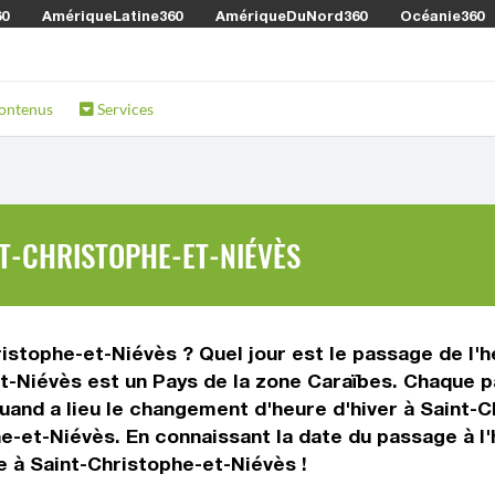
60
AmériqueLatine360
AmériqueDuNord360
Océanie360
ontenus
Services
NT-CHRISTOPHE-ET-NIÉVÈS
istophe-et-Niévès ? Quel jour est le passage de l'he
t-Niévès est un Pays de la zone Caraïbes. Chaque 
 quand a lieu le changement d'heure d'hiver à Saint
e-et-Niévès. En connaissant la date du passage à l'
re à Saint-Christophe-et-Niévès !