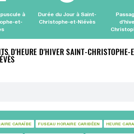
puscule à
Durée du Jour à Saint-
Passag
tophe-et-
Christophe-et-Niévès
d'hive
ès
Christop
S D'HEURE D'HIVER SAINT-CHRISTOPHE-ET
IÉVÈS
AIRE CARAÏBE
FUSEAU HORAIRE CARIBÉEN
HEURE CARA