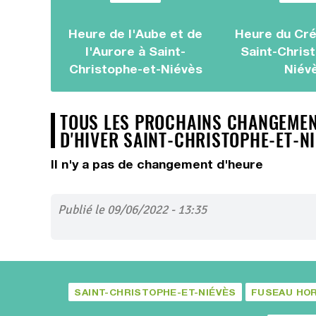
Heure de l'Aube et de
Heure du Cré
l'Aurore à Saint-
Saint-Chris
Christophe-et-Niévès
Niév
TOUS LES PROCHAINS CHANGEMENT
D'HIVER SAINT-CHRISTOPHE-ET-N
Il n'y a pas de changement d'heure
Publié le 09/06/2022 - 13:35
SAINT-CHRISTOPHE-ET-NIÉVÈS
FUSEAU HOR