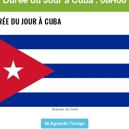
Durée du Jour à Cuba : 08H06
RÉE DU JOUR À CUBA
Drapeau de Cuba
Agrandir l'image