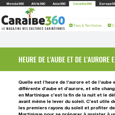
Monde360
Afrik360
Asie360
Caraibe360
Europe3
Pays & Territoires
C
HEURE DE L'AUBE ET DE L'AURORE 
Quelle est l'heure de l'aurore et de l'aube
différente d’aube et d'aurore, et elle chan
en Martinique c’est la fin de la nuit et le 
avant même le lever du soleil. C’est utile d
les premiers rayons du soleil et profiter de
Martinique pour se préparer à assister à un