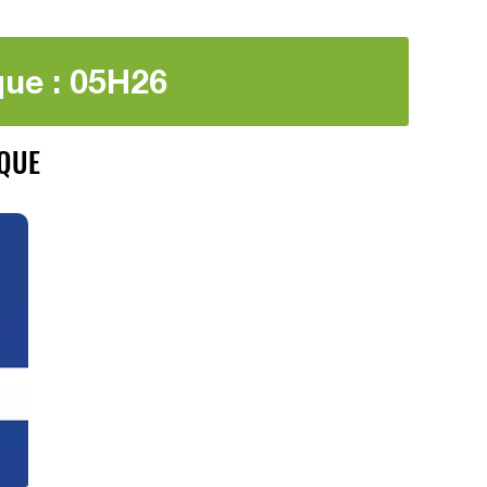
que : 05H26
IQUE