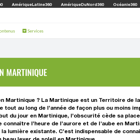
60
AmériqueLatine360
AmériqueDuNord360
Océanie360
ontenus
Services
EN MARTINIQUE
 en Martinique ? La Martinique est un Territoire de 
ge tout au long de l’année de façon plus ou moins im
début du jour en Martinique, l’obscurité cède sa place
e connaître l’heure de l’aurore et de l'aube en Marti
 la lumière existante. C’est indispensable de connai
 beau lever de soleil en Martinique.