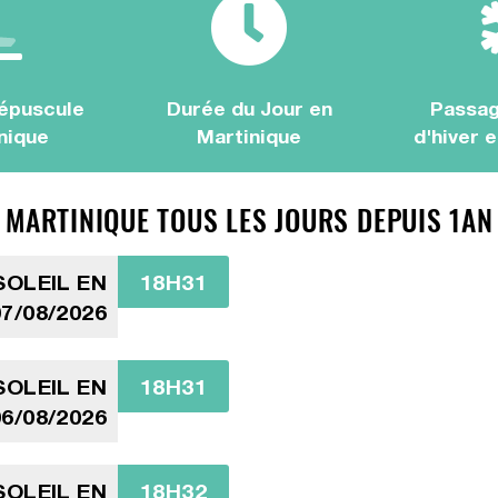
épuscule
Durée du Jour en
Passag
nique
Martinique
d'hiver 
 MARTINIQUE TOUS LES JOURS DEPUIS 1AN
OLEIL EN
18H31
7/08/2026
OLEIL EN
18H31
6/08/2026
OLEIL EN
18H32