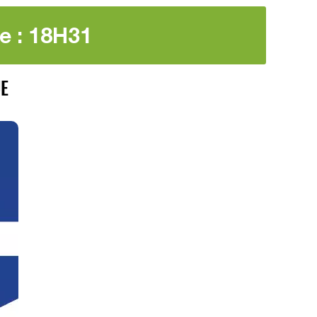
e : 18H31
UE