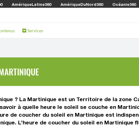
60
AmériqueLatine360
AmériqueDuNord360
Océanie360
ontenus
Services
 MARTINIQUE
nique ? La Martinique est un Territoire de la zone 
 savoir à quelle heure le soleil se couche en Martin
eure de coucher du soleil en Martinique est indispe
ique. L’heure de coucher du soleil en Martinique f