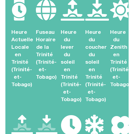
Heure
Fuseau
Heure
Heure
Heure
Actuelle
Horaire
du
du
du
Locale
de la
lever
coucher
Zenith
en
Trinité
du
du
en
Trinité
(Trinité-
soleil
soleil
Trinité
(Trinité-
et-
en
en
(Trinité-
et-
Tobago)
Trinité
Trinité
et-
Tobago)
(Trinité-
(Trinité-
Tobago)
et-
et-
Tobago)
Tobago)