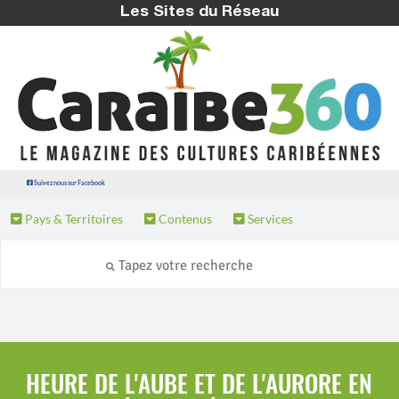
Les Sites du Réseau
Suivez nous sur Facebook
Pays & Territoires
Contenus
Services
HEURE DE L'AUBE ET DE L'AURORE EN