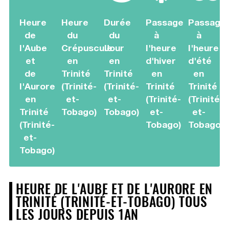
Heure
Heure
Durée
Passage
Passage
de
du
du
à
à
l'Aube
Crépuscule
Jour
l'heure
l'heure
et
en
en
d'hiver
d'été
de
Trinité
Trinité
en
en
l'Aurore
(Trinité-
(Trinité-
Trinité
Trinité
en
et-
et-
(Trinité-
(Trinité-
Trinité
Tobago)
Tobago)
et-
et-
(Trinité-
Tobago)
Tobago)
et-
Tobago)
HEURE DE L'AUBE ET DE L'AURORE EN
TRINITÉ (TRINITÉ-ET-TOBAGO) TOUS
LES JOURS DEPUIS 1AN