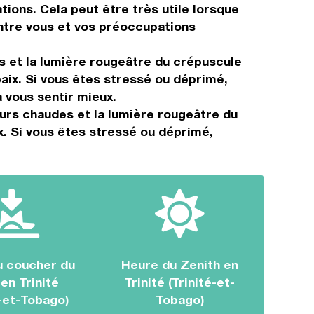
ions. Cela peut être très utile lorsque
entre vous et vos préoccupations
 et la lumière rougeâtre du crépuscule
paix. Si vous êtes stressé ou déprimé,
 vous sentir mieux.
eurs chaudes et la lumière rougeâtre du
x. Si vous êtes stressé ou déprimé,
u coucher du
Heure du Zenith en
 en Trinité
Trinité (Trinité-et-
é-et-Tobago)
Tobago)