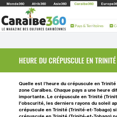
Monde360
Afrik360
Asie360
Caraibe360
Europe3
Pays & Territoires
C
HEURE DU CRÉPUSCULE EN TRINITÉ 
Quelle est l'heure du crépuscule en Trinité 
zone Caraïbes. Chaque pays a une heure dif
importante. Le crépuscule en Trinité (Trinit
l’obscurité, les derniers rayons du soleil a
crépuscule en Trinité (Trinité-et-Tobago) s
crépuscule en Trinité (Trinité-et-Tobago) p