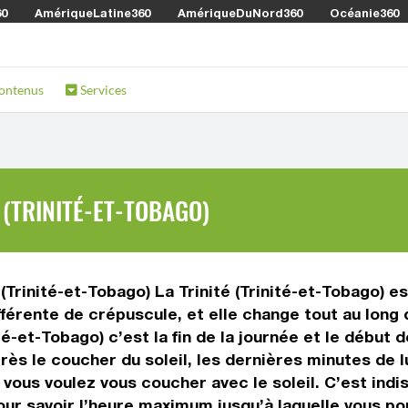
60
AmériqueLatine360
AmériqueDuNord360
Océanie360
ontenus
Services
(TRINITÉ-ET-TOBAGO)
(Trinité-et-Tobago) La Trinité (Trinité-et-Tobago) es
férente de crépuscule, et elle change tout au long 
é-et-Tobago) c’est la fin de la journée et le début d
près le coucher du soleil, les dernières minutes de l
i vous voulez vous coucher avec le soleil. C’est ind
our savoir l’heure maximum jusqu’à laquelle vous pou