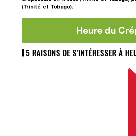
(Trinité-et-Tobago).
Heure du Crép
5 RAISONS DE S'INTÉRESSER À HE