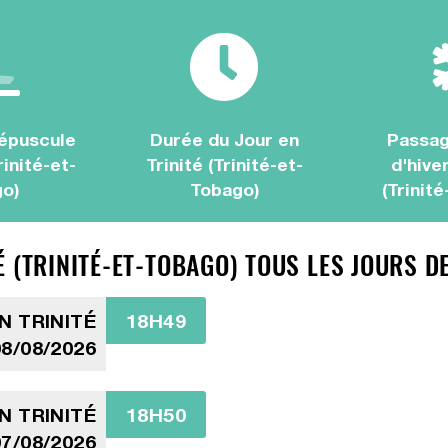
épuscule
Durée du Jour en
Passag
rinité-et-
Trinité (Trinité-et-
d'hiver
o)
Tobago)
(Trinit
 (TRINITÉ-ET-TOBAGO) TOUS LES JOURS D
N TRINITÉ
18H49
8/08/2026
N TRINITÉ
18H50
7/08/2026