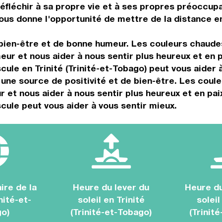
éfléchir à sa propre vie et à ses propres préoccupat
vous donne l'opportunité de mettre de la distance 
bien-être et de bonne humeur. Les couleurs chaudes
meur et nous aider à nous sentir plus heureux et en 
le en Trinité (Trinité-et-Tobago) peut vous aider à
 une source de positivité et de bien-être. Les coul
et nous aider à nous sentir plus heureux et en pai
ule peut vous aider à vous sentir mieux.
ire de la
Heure du lever du
Heure d
nité-et-
soleil en Trinité
soleil
o)
(Trinité-et-Tobago)
(Trinit