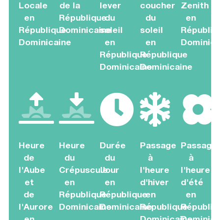
Locale
de la
lever
coucher
Zenith
en
République
du
du
en
République
Dominicaine
soleil
soleil
Républiq
Dominicaine
en
en
Dominica
République
République
Dominicaine
Dominicaine
Heure
Heure
Durée
Passage
Passage
de
du
du
à
à
l'Aube
Crépuscule
Jour
l'heure
l'heure
et
en
en
d'hiver
d'été
de
République
République
en
en
l'Aurore
Dominicaine
Dominicaine
République
Républiq
en
Dominicaine
Dominica