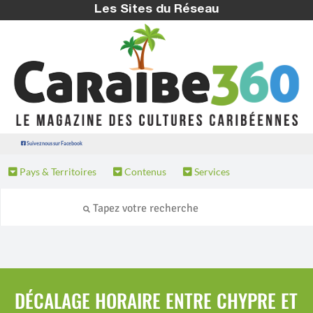
Les Sites du Réseau
Suivez nous sur Facebook
Pays & Territoires
Contenus
Services
DÉCALAGE HORAIRE ENTRE CHYPRE ET