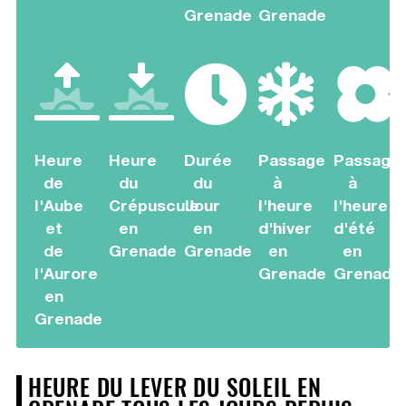
Grenade
Grenade
Heure
Heure
Durée
Passage
Passage
de
du
du
à
à
l'Aube
Crépuscule
Jour
l'heure
l'heure
et
en
en
d'hiver
d'été
de
Grenade
Grenade
en
en
l'Aurore
Grenade
Grenade
en
Grenade
HEURE DU LEVER DU SOLEIL EN