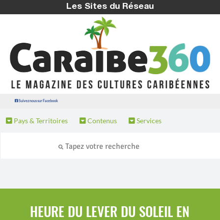
Les Sites du Réseau
Suivez nous sur Facebook
Pays & Territoires
Contenus
Services
HEURE DU LEVER DU SOLEIL EN