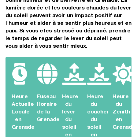
lumière dorée et les couleurs chaudes du lever
du soleil peuvent avoir un impact positif sur
l'humeur et aider à se sentir plus heureux et en
paix. Si vous êtes stressé ou déprimé, prendre
le temps de regarder le lever du soleil peut
vous aider à vous sentir mieux.
Heure
Fuseau
Heure
Heure
Heure
Actuelle
Horaire
du
du
du
Locale
de la
lever
coucher
Zenith
en
Grenade
du
du
en
Grenade
soleil
soleil
Grenade
en
en