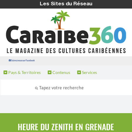
Les Sites du Réseau
Suivez nous sur Facebook
Pays & Territoires
Contenus
Services
HEURE DU ZENITH EN GRENADE