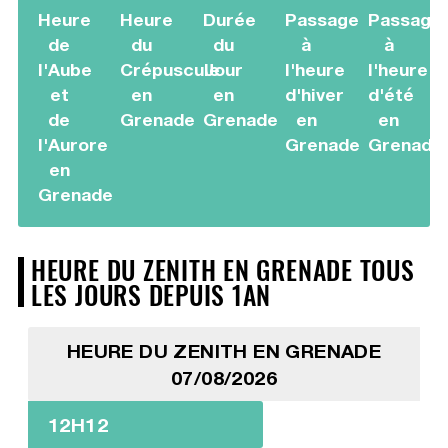
Heure
Heure
Durée
Passage
Passage
de
du
du
à
à
l'Aube
Crépuscule
Jour
l'heure
l'heure
et
en
en
d'hiver
d'été
de
Grenade
Grenade
en
en
l'Aurore
Grenade
Grenade
en
Grenade
HEURE DU ZENITH EN GRENADE TOUS
LES JOURS DEPUIS 1AN
HEURE DU ZENITH EN GRENADE
07/08/2026
12H12