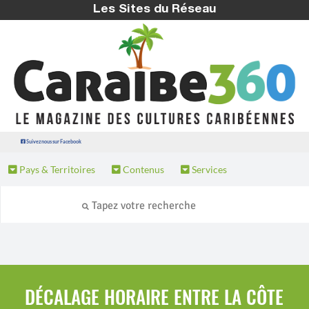
Les Sites du Réseau
Suivez nous sur Facebook
Pays & Territoires
Contenus
Services
DÉCALAGE HORAIRE ENTRE LA CÔTE