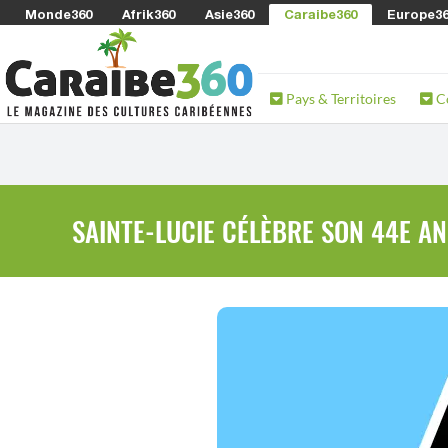
Monde360
Afrik360
Asie360
Caraibe360
Europe3
Pays & Territoires
C
SAINTE-LUCIE CÉLÈBRE SON 44E AN