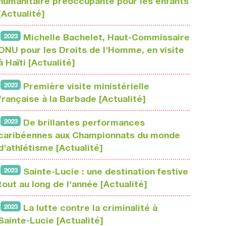
humanitaire préoccupante pour les enfants
[Actualité]
2023
Michelle Bachelet, Haut-Commissaire
ONU pour les Droits de l'Homme, en visite
à Haïti [Actualité]
2023
Première visite ministérielle
française à la Barbade [Actualité]
2023
De brillantes performances
caribéennes aux Championnats du monde
d'athlétisme [Actualité]
2023
Sainte-Lucie : une destination festive
tout au long de l'année [Actualité]
2023
La lutte contre la criminalité à
Sainte-Lucie [Actualité]